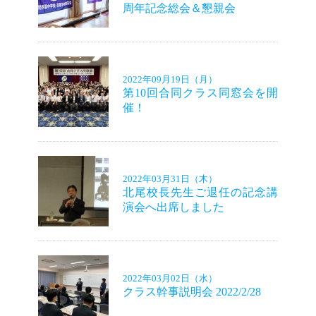
周年記念総会＆懇親会
2022年09月19日（月）
ホーム
第10回合同クラス同窓会を開
催！
好友日記（ブログ）
最新情報（お知らせ）
2022年03月31日（木）
北尾校長先生ご退任の記念講
演会へ出席しました
会則・部会設置規定
役員名簿
2022年03月02日（水）
クラス幹事説明会 2022/2/28