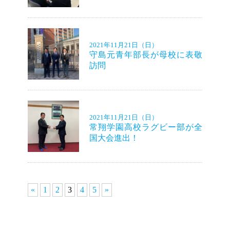
2021年11月21日（日）
守島元青年部長が母校に表敬
訪問
2021年11月21日（日）
常翔学園高校ラグビー部が全
国大会進出！
«
1
2
3
4
5
»