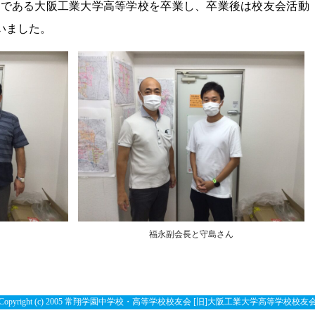
校である大阪工業大学高等学校を卒業し、卒業後は校友会活動
最新情報（お知らせ）
いました。
会則・部会設置規定
役員名簿
福永副会長と守島さん
Copyright (c) 2005 常翔学園中学校・高等学校校友会 [旧]大阪工業大学高等学校校友