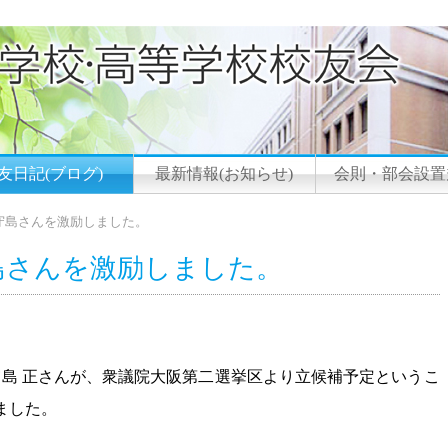
友日記(ブログ)
最新情報(お知らせ)
会則・部会設置
守島さんを激励しました。
島さんを激励しました。
ホーム
長の守島 正さんが、衆議院大阪第二選挙区より立候補予定というこ
好友日記（ブログ）
ました。