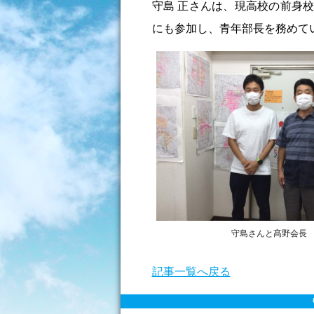
守島 正さんは、現高校の前身
にも参加し、青年部長を務めて
守島さんと髙野会長
記事一覧へ戻る